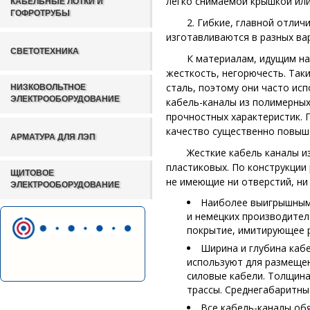
легко снимаемой крышкой или
КАБЕЛЬНЫЕ ЛОТКИ И
ГОФРОТРУБЫ
2. Гибкие, главной отли
изготавливаются в разных ва
СВЕТОТЕХНИКА
К материалам, идущим на
жесткость, негорючесть. Так
сталь, поэтому они часто ис
НИЗКОВОЛЬТНОЕ
ЭЛЕКТРООБОРУДОВАНИЕ
кабель-каналы из полимерны
прочностных характеристик. 
качество существенно повыша
АРМАТУРА ДЛЯ ЛЭП
Жесткие кабель каналы и
пластиковых. По конструкции
ЩИТОВОЕ
не имеющие ни отверстий, ни
ЭЛЕКТРООБОРУДОВАНИЕ
Наиболее выигрышным 
и немецких производите
покрытие, имитирующее р
Ширина и глубина кабе
используют для размещен
силовые кабели. Толщина
трассы. Среднегабаритны
Все кабель-каналы об